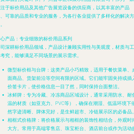
专注于标价用品及其他广告展览设备的供应商，以其丰富的产品
线、可靠的品质和专业的服务，为各行各业提供了多样化的解决
案。
核心产品：专业细致的标价用品系列
公司深耕标价用品领域，产品设计兼顾实用性与美观度，材质与
艺考究，能够满足不同场景的展示需求。
微型标价框与台牌
：这类产品小巧精致，适用于餐饮菜单、
面商品、货架前沿等空间有限的区域。它们能牢固夹持或插
价签卡片，使价格信息一目了然，同时保持台面整洁。
冰鲜牌
：专为冷藏、冷冻商品区域设计，通常采用防水、耐
温的材质（如亚克力、PVC等），确保在潮湿、低温环境下
然字迹清晰、牌体完好，是生鲜超市、冷链展示区的必备品
相框式价格牌
：将价格展示与相框的装饰性相结合，外观时
大方。常用于高端零售店、珠宝柜台、酒店前台或作为活动