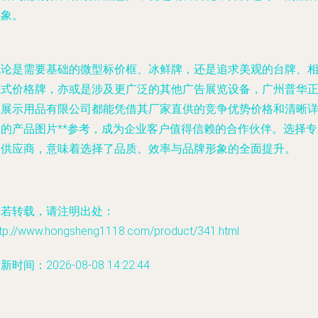
形象。
无论是需要基础的
微型标价框、冰鲜牌
，还是追求美观的
台牌、
框式价格牌
，亦或是涉及更广泛的
其他广告展览设备
，广州普华
和展示用品有限公司都能凭借其
厂家直供的竞争优势价格
和清晰
实的
产品图片**参考，成为企业客户值得信赖的合作伙伴。选择专
的供应商，意味着选择了品质、效率与品牌形象的全面提升。
如若转载，请注明出处：
ttp://www.hongsheng1118.com/product/341.html
新时间：2026-08-08 14:22:44