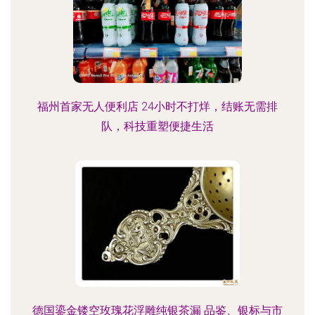
福州首家无人便利店 24小时不打烊，结账无需排
队，科技重塑便捷生活
德国鎏金镂空玫瑰花浮雕纯银茶漏 品鉴、银标与市