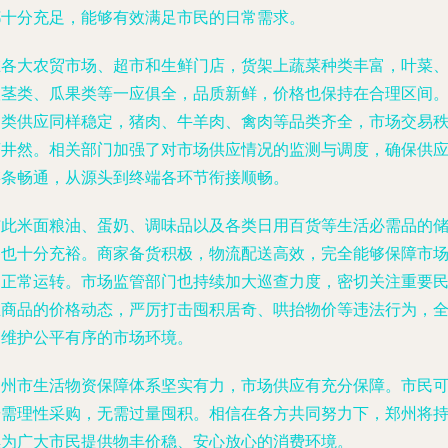
都十分充足，能够有效满足市民的日常需求。
在各大农贸市场、超市和生鲜门店，货架上蔬菜种类丰富，叶菜
根茎类、瓜果类等一应俱全，品质新鲜，价格也保持在合理区间
肉类供应同样稳定，猪肉、牛羊肉、禽肉等品类齐全，市场交易
序井然。相关部门加强了对市场供应情况的监测与调度，确保供
链条畅通，从源头到终端各环节衔接顺畅。
与此米面粮油、蛋奶、调味品以及各类日用百货等生活必需品的
备也十分充裕。商家备货积极，物流配送高效，完全能够保障市
的正常运转。市场监管部门也持续加大巡查力度，密切关注重要
生商品的价格动态，严厉打击囤积居奇、哄抬物价等违法行为，
力维护公平有序的市场环境。
郑州市生活物资保障体系坚实有力，市场供应有充分保障。市民
按需理性采购，无需过量囤积。相信在各方共同努力下，郑州将
续为广大市民提供物丰价稳、安心放心的消费环境。